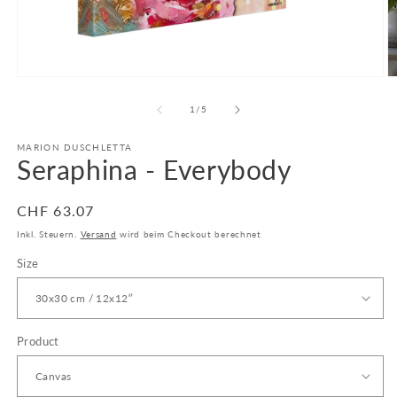
Medien
M
1
2
in
in
von
1
/
5
Modal
M
öffnen
ö
MARION DUSCHLETTA
Seraphina - Everybody
Normaler
CHF 63.07
Preis
Inkl. Steuern.
Versand
wird beim Checkout berechnet
Size
Product