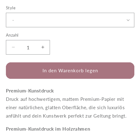
Style
Anzahl
Verringere
Erhöhe
die
die
Menge
Menge
für
für
In den Warenkorb legen
Seraphina
Seraphina
-
-
Everybody
Everybody
Premium-Kunstdruck
Druck auf hochwertigem, mattem Premium-Papier mit
einer natürlichen, glatten Oberfläche, die sich luxuriös
anfühlt und dein Kunstwerk perfekt zur Geltung bringt.
Premium-Kunstdruck im Holzrahmen