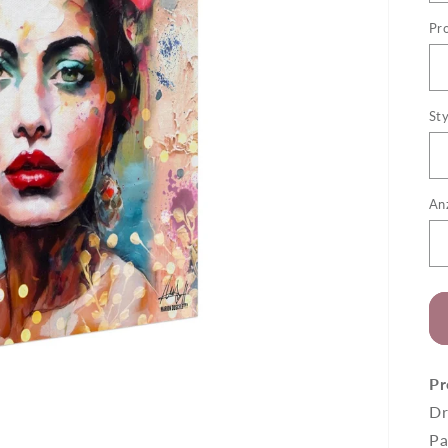
Pr
Sty
An
Pr
Dr
Pa