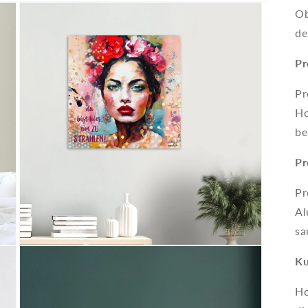
Ob
de
Pr
Pr
Ho
be
Pr
Pr
Al
sa
Medien
3
Ku
in
Modal
Ho
öffnen