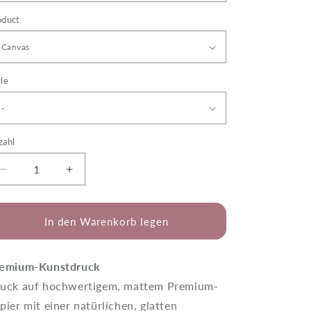
oduct
le
zahl
Verringere
Erhöhe
die
die
Menge
Menge
für
für
In den Warenkorb legen
Josephina
Josephina
-
-
Strahlen
Strahlen
emium-Kunstdruck
uck auf hochwertigem, mattem Premium-
pier mit einer natürlichen, glatten