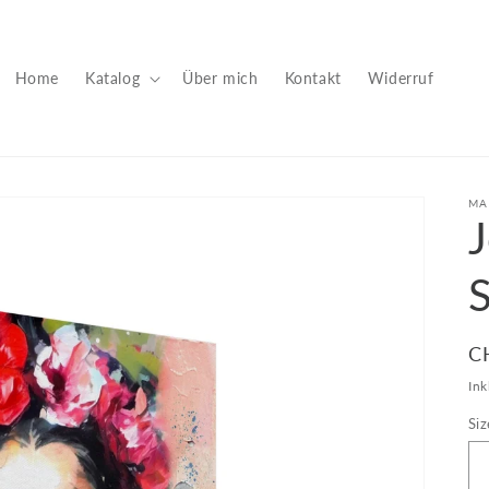
Home
Katalog
Über mich
Kontakt
Widerruf
MA
J
S
N
C
Pr
Ink
Siz