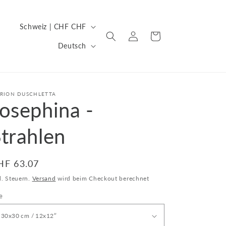
L
Schweiz | CHF CHF
Einloggen
Warenkorb
a
S
Deutsch
n
p
d
r
/
a
RION DUSCHLETTA
R
osephina -
c
e
h
trahlen
g
e
i
o
ormaler
HF 63.07
eis
n
l. Steuern.
Versand
wird beim Checkout berechnet
e