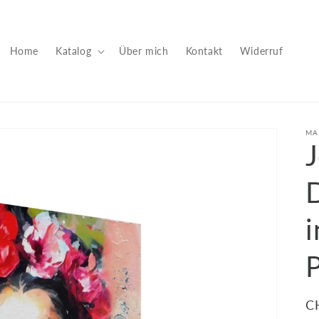
Home
Katalog
Über mich
Kontakt
Widerruf
MA
i
N
C