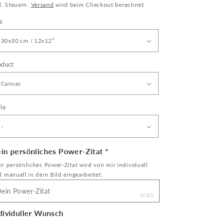
eis
l. Steuern.
Versand
wird beim Checkout berechnet
e
oduct
le
in persönliches Power-Zitat
*
n persönliches Power-Zitat wird von mir individuell
 manuell in dein Bild eingearbeitet.
0/65
dividuller Wunsch