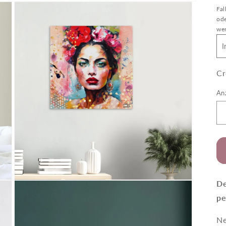
Fal
ode
wer
Cr
An
De
Medien
3
pe
in
Modal
öffnen
Ne