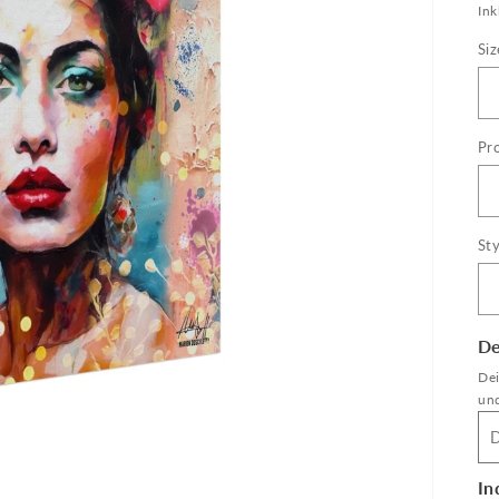
Pr
Ink
Siz
Pr
Sty
De
Dei
und
In