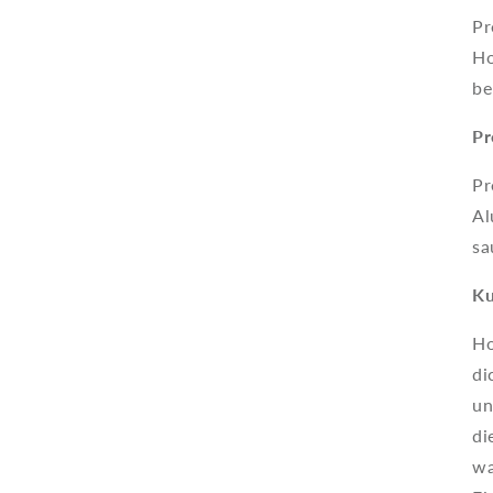
Pr
Ho
be
Pr
Pr
Al
sa
Ku
Ho
di
un
di
wa