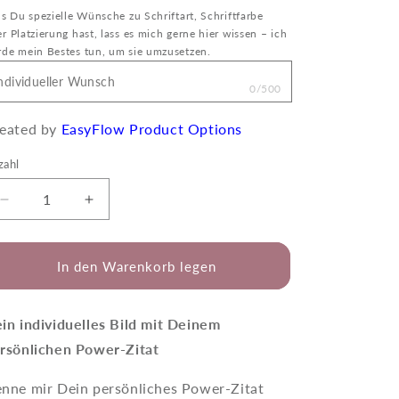
ls Du spezielle Wünsche zu Schriftart, Schriftfarbe
r Platzierung hast, lass es mich gerne hier wissen – ich
de mein Bestes tun, um sie umzusetzen.
0/500
eated by
EasyFlow Product Options
zahl
Verringere
Erhöhe
die
die
Menge
Menge
für
für
In den Warenkorb legen
Josephina
Josephina
mit
mit
Deinem
Deinem
in individuelles Bild mit Deinem
individuellen
individuellen
rsönlichen Power-Zitat
Power-
Power-
Zitat
Zitat
nne mir
Dein persönliches Power-Zitat