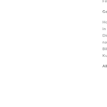
Fi
Ge
Ho
in
Di
na
Bi
Ku
Al