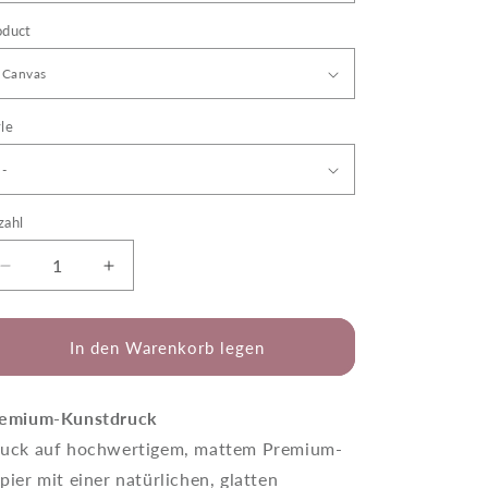
oduct
le
zahl
Verringere
Erhöhe
die
die
Menge
Menge
für
für
In den Warenkorb legen
Josephina
Josephina
-
-
Believe
Believe
emium-Kunstdruck
uck auf hochwertigem, mattem Premium-
pier mit einer natürlichen, glatten