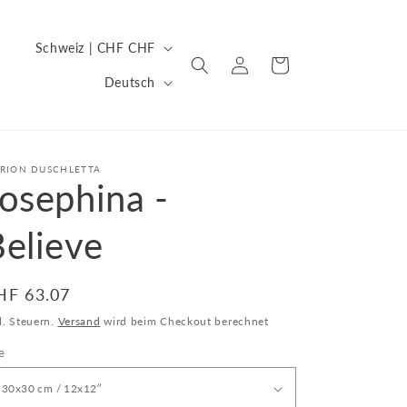
L
Schweiz | CHF CHF
Einloggen
Warenkorb
a
S
Deutsch
n
p
d
r
/
a
RION DUSCHLETTA
R
osephina -
c
e
h
elieve
g
e
i
o
ormaler
HF 63.07
eis
n
l. Steuern.
Versand
wird beim Checkout berechnet
e