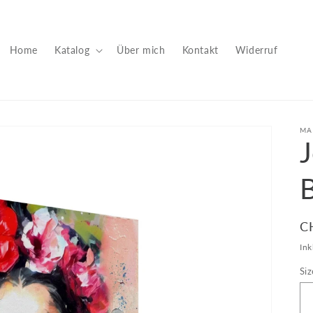
Home
Katalog
Über mich
Kontakt
Widerruf
MA
J
B
N
C
Pr
Ink
Siz