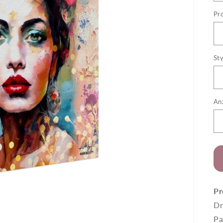
Pr
Sty
An
Pr
Dr
Pa