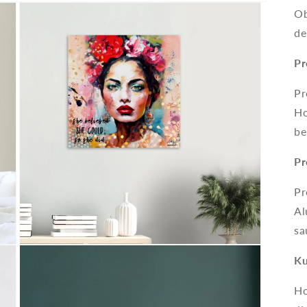
Ob
de
Pr
Pr
Ho
be
Pr
Pr
Al
sa
Medien
3
Ku
in
Modal
Ho
öffnen