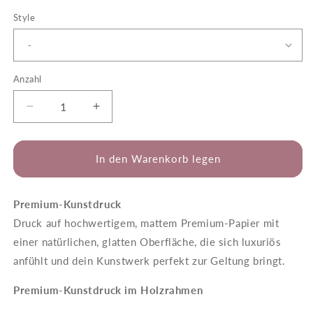
Style
Anzahl
Verringere
Erhöhe
die
die
Menge
Menge
für
für
In den Warenkorb legen
Brianna
Brianna
-
-
Hero
Hero
Premium-Kunstdruck
Druck auf hochwertigem, mattem Premium-Papier mit
einer natürlichen, glatten Oberfläche, die sich luxuriös
anfühlt und dein Kunstwerk perfekt zur Geltung bringt.
Premium-Kunstdruck im Holzrahmen