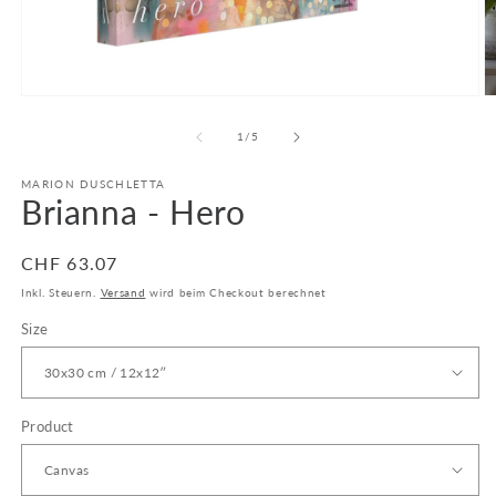
Medien
M
1
2
in
in
von
1
/
5
Modal
M
öffnen
ö
MARION DUSCHLETTA
Brianna - Hero
Normaler
CHF 63.07
Preis
Inkl. Steuern.
Versand
wird beim Checkout berechnet
Size
Product